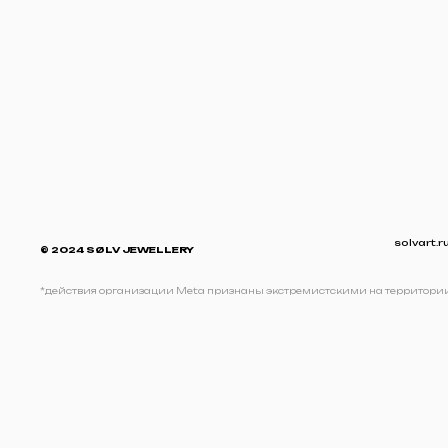
solvart.
© 2024 SØLV JEWELLERY
*действия организации Meta признаны экстремистскими на территори