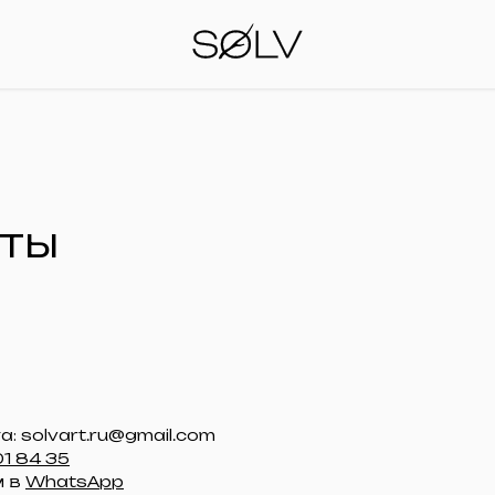
кты
: solvart.ru@gmail.com
01 84 35
м в
WhatsApp